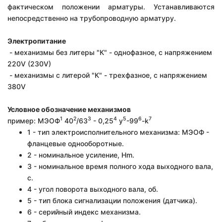
фактическом положении арматуры. У
станавливаются
непосредственно на трубопроводную арматуру.
Электропитание
- механизмы без литеры "К" - однофазное, с напряжением
220V (230V)
- механизмы с литерой "К" - трехфазное, с напряжением
380V
Условное обозначение механизмов
1
2
3
4
5
6
7
пример:
МЭОФ
40
/63
- 0,25
у
-99
-k
1 - тип электроисполнительного механизма: МЭОФ -
фланцевые однооборотные.
2 - номинальное усиление, Hm.
3 - номинальное время полного хода выходного вала,
с.
4 - угол поворота выходного вала, об.
5 - тип блока сигнализации положения (датчика).
6 - серийный индекс механизма.