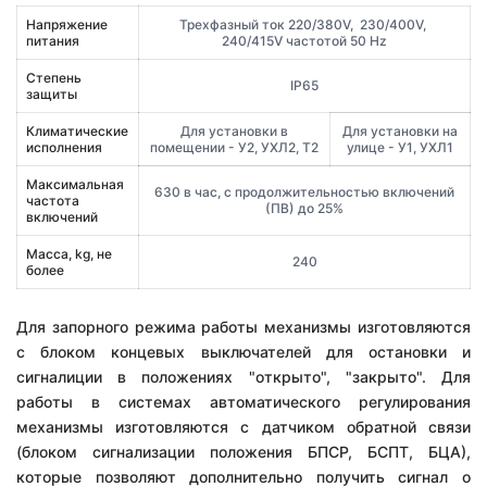
Напряжение
Трехфазный ток 220/380V, 230/400V,
питания
240/415V частотой 50 Hz
Степень
IР65
защиты
Климатические
Для установки в
Для установки на
исполнения
помещении - У2, УХЛ2, Т2
улице - У1, УХЛ1
Максимальная
630 в час, с продолжительностью включений
частота
(ПВ) до 25%
включений
Масса, kg, не
240
более
Для запорного режима работы механизмы изготовляются
с блоком концевых выключателей для остановки и
сигналиции в положениях "открыто", "закрыто". Для
работы в системах автоматического регулирования
механизмы изготовляются с датчиком обратной связи
(блоком сигнализации положения БПСР, БСПТ, БЦА),
которые позволяют дополнительно получить сигнал о