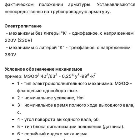
фактическом положении арматуры. У
станавливаются
непосредственно на трубопроводную арматуру.
Электропитание
- механизмы без литеры "К" - однофазное, с напряжением
220V (230V)
- механизмы с литерой "К" - трехфазное, с напряжением
380V
Условное обозначение механизмов
1
2
3
4
5
6
7
пример:
МЭОФ
40
/63
- 0,25
у
-99
-k
1 - тип электроисполнительного механизма: МЭОФ -
фланцевые однооборотные.
2 - номинальное усиление, Hm.
3 - номинальное время полного хода выходного вала,
с.
4 - угол поворота выходного вала, об.
5 - тип блока сигнализации положения (датчика).
6 - серийный индекс механизма.