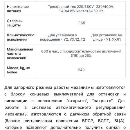
Напряжение
Трехфазный ток 220/380V, 230/400V,
питания
240/415V частотой 50 Hz
Степень
IР65
защиты
Климатические
Для установки в
Для установки на
исполнения
помещении - У2, УХЛ2, Т2
улице - У1, УХЛ1
Максимальная
630 в час, с продолжительностью включений
частота
(ПВ) до 25%
включений
Масса, kg, не
240
более
Для запорного режима работы механизмы изготовляются
с блоком концевых выключателей для остановки и
сигналиции в положениях "открыто", "закрыто". Для
работы в системах автоматического регулирования
механизмы изготовляются с датчиком обратной связи
(блоком сигнализации положения БПСР, БСПТ, БЦА),
которые позволяют дополнительно получить сигнал о