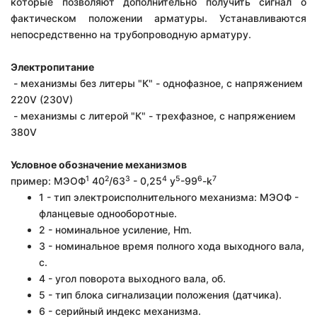
которые позволяют дополнительно получить сигнал о
фактическом положении арматуры. У
станавливаются
непосредственно на трубопроводную арматуру.
Электропитание
- механизмы без литеры "К" - однофазное, с напряжением
220V (230V)
- механизмы с литерой "К" - трехфазное, с напряжением
380V
Условное обозначение механизмов
1
2
3
4
5
6
7
пример:
МЭОФ
40
/63
- 0,25
у
-99
-k
1 - тип электроисполнительного механизма: МЭОФ -
фланцевые однооборотные.
2 - номинальное усиление, Hm.
3 - номинальное время полного хода выходного вала,
с.
4 - угол поворота выходного вала, об.
5 - тип блока сигнализации положения (датчика).
6 - серийный индекс механизма.