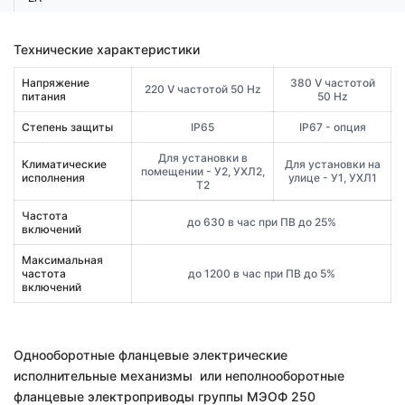
Технические характеристики
Напряжение
380 V частотой
220 V частотой 50 Hz
питания
50 Hz
Степень защиты
IP65
IP67 - опция
Для установки в
Климатические
Для установки на
помещении - У2, УХЛ2,
исполнения
улице - У1, УХЛ1
Т2
Частота
до 630 в час при ПВ до 25%
включений
Максимальная
частота
до 1200 в час при ПВ до 5%
включений
Однооборотные фланцевые электрические
исполнительные механизмы или неполнооборотные
фланцевые электроприводы группы МЭОФ 250