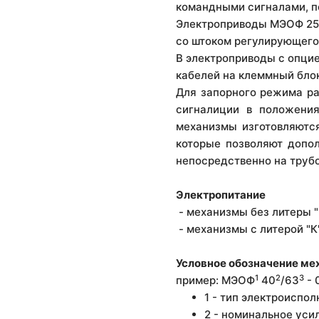
командными сигналами, п
Электроприводы МЭОФ 250
со штоком регулирующего
В электроприводы с опци
кабелей на клеммный бло
Для запорного режима ра
сигналиции в положения
механизмы изготовляются
которые позволяют допо
непосредственно на труб
Электропитание
- механизмы без литеры "
- механизмы с литерой "К
Условное обозначение ме
1
2
3
пример:
МЭОФ
40
/63
- 
1 - тип электроиспо
2 - номинальное уси