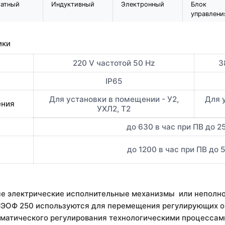
татный
Индуктивный
Электронный
Блок
управлени
ики
220 V частотой 50 Hz
3
IP65
Для установки в помещении - У2,
Для у
ения
УХЛ2, Т2
до 630 в час при ПВ до 2
до 1200 в час при ПВ до 
е электрические исполнительные механизмы или неполн
ЭОФ 250 используются для перемещения регулирующих о
матического регулирования технологическими процессами