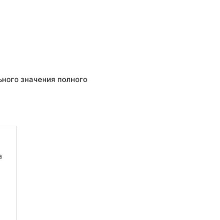
ьного значения полного
а