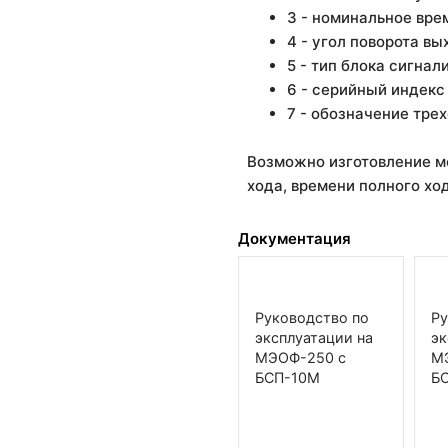
3 - номинальное врем
4 - угол поворота вы
5 - тип блока сигнал
6 - серийный индекс
7 - обозначение тре
Возможно изготовление м
хода, времени полного хо
Документация
Руководство по
Ру
эксплуатации на
эк
МЭОФ-250 с
М
БСП-10М
Б