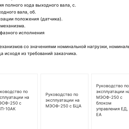
я полного хода выходного вала, с.
ходного вала, об.
изации положения (датчика).
 механизма.
хфазного исполнения
еханизмов со значениями номинальной нагрузки, номинал
да исходя из требований заказчика.
Руководство по
ководство по
эксплуатации н
Руководство по
сплуатации на
МЭОФ-250 с
эксплуатации на
ЭОФ-250 с
блоком
МЭОФ-250 с БЦА
СП-10АК
управления ЕД,
ЕА