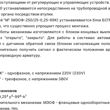
оступающими от регулирующих и управляющих устройств.
 устанавливаются непосредственно на трубопро­водной 
 органа посредством втулки.
ей "М" (МЭОФ-250/25-0,25-99К) устанавливается блок БС
к, что существенно упрощает процесс монтажа.
боты механизмы изготовляются с блоком концевых выкл
х "открыто", "закрыто". Для работы в системах автома
 с датчиком обратной связи (блоком сигнализации пол
лнительно получить сигнал о фактическом положении ар
опроводную арматуру.
К" - однофазное, с напряжением 220V (230V)
" - трехфазное, с напряжением 380V
ханизмов
4
5
6
7
0,25
у
-99
-k
лнительного механизма: МЭОФ - фланцевые однооборотные
ление, Hm.