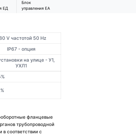
Блок
я ЕД
управления ЕА
80 V частотой 50 Hz
IP67 - опция
становки на улице - У1,
УХЛ1
5%
5%
ооборотные фланцевые
рганов трубопроводной
 в соответствии с