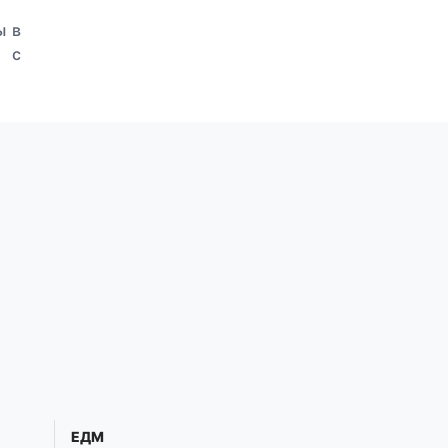
ы в
и с
ЕДМ