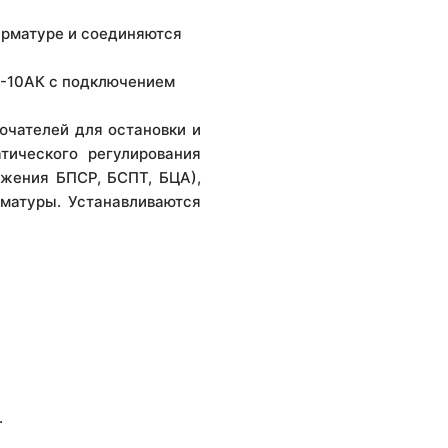
арматуре и соединяются
П-10АК с подключением
ючателей для остановки и
тического регулирования
ожения БПСР, БСПТ, БЦА),
матуры. У
станавливаются
.