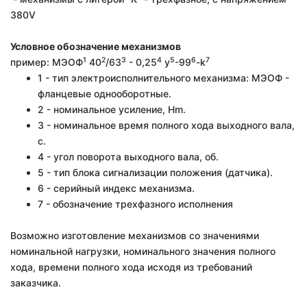
380V
Условное обозначение механизмов
1
2
3
4
5
6
7
пример:
МЭОФ
40
/63
- 0,25
у
-99
-k
1 - тип электроисполнительного механизма: МЭОФ -
фланцевые однооборотные.
2 - номинальное усиление, Hm.
3 - номинальное время полного хода выходного вала,
с.
4 - угол поворота выходного вала, об.
5 - тип блока сигнализации положения (датчика).
6 - серийный индекс механизма.
7 - обозначение трехфазного исполнения
Возможно изготовление механизмов со значениями
номинальной нагрузки, номинального значения полного
хода, времени полного хода исходя из требований
заказчика.