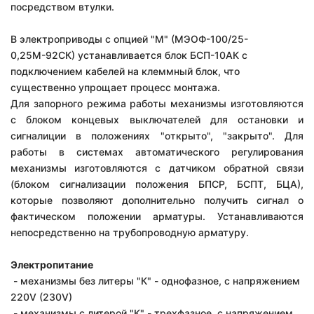
посредством втулки.
В электроприводы с опцией "М" (МЭОФ-100/25-
0,25М-92СК) устанавливается блок БСП-10АК с
подключением кабелей на клеммный блок, что
существенно упрощает процесс монтажа.
Для запорного режима работы механизмы изготовляются
с блоком концевых выключателей для остановки и
сигналиции в положениях "открыто", "закрыто". Для
работы в системах автоматического регулирования
механизмы изготовляются с датчиком обратной связи
(блоком сигнализации положения БПСР, БСПТ, БЦА),
которые позволяют дополнительно получить сигнал о
фактическом положении арматуры. У
станавливаются
непосредственно на трубопроводную арматуру.
Электропитание
- механизмы без литеры "К" - однофазное, с напряжением
220V (230V)
- механизмы с литерой "К" - трехфазное, с напряжением