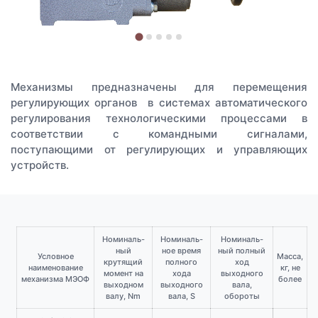
Механизмы предназначены для перемещения
регулирующих органов в системах автоматического
регулирования технологическими процессами в
соответствии с командными сигналами,
поступающими от регулирующих и управляющих
устройств.
Номиналь-
Номиналь-
Номиналь-
ный
ное время
ный полный
Условное
Масса,
крутящий
полного
ход
наименование
кг, не
момент на
хода
выходного
механизма МЭОФ
более
выходном
выходного
вала,
валу, Nm
вала, S
обороты