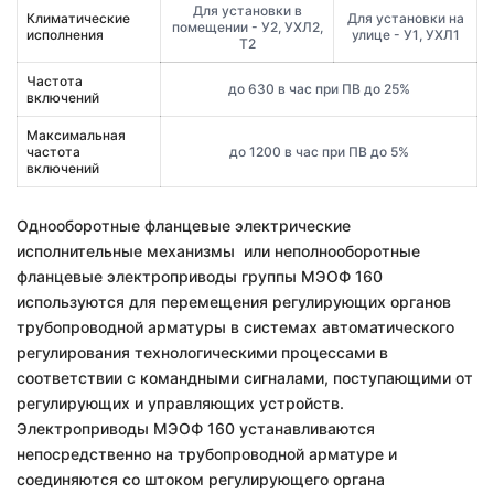
Для установки в
Климатические
Для установки на
помещении - У2, УХЛ2,
исполнения
улице - У1, УХЛ1
Т2
Частота
до 630 в час при ПВ до 25%
включений
Максимальная
частота
до 1200 в час при ПВ до 5%
включений
Однооборотные фланцевые электрические
исполнительные механизмы или неполнооборотные
фланцевые электроприводы группы МЭОФ 160
используются для перемещения регулирующих органов
трубопроводной арматуры в системах автоматического
регулирования технологическими процессами в
соответствии с командными сигналами, поступающими от
регулирующих и управляющих устройств.
Электроприводы МЭОФ 160 устанавливаются
непосредственно на трубопро­водной арматуре и
соединяются со штоком регулирующего органа