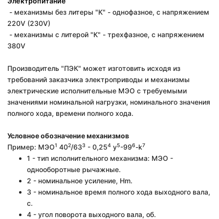
Электропитание
- механизмы без литеры "К" - однофазное, с напряжением
220V (230V)
- механизмы с литерой "К" - трехфазное, с напряжением
380V
Производитель "ПЭК" может изготовить исходя из
требований заказчика электроприводы и механизмы
электрические исполнительные МЭО с требуемыми
значениями номинальной нагрузки, номинального значения
полного хода, времени полного хода.
Условное обозначение механизмов
1
2
3
4
5
6
7
Пример: МЭО
40
/63
- 0,25
у
-99
-k
1 - тип исполнительного механизма: МЭО -
однооборотные рычажные.
2 - номинальное усиление, Hm.
3 - номинальное время полного хода выходного вала,
с.
4 - угол поворота выходного вала, об.