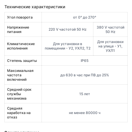
Технические характеристики
Угол поворота
от 0° до 270°
Напряжение
380 V частотой
220 V частотой 50 Hz
питания
50 Hz
Для установки
Климатические
Для установки в
на улице - У1,
исполнения
помещении - У2, УХЛ2, Т2
УХЛ1
Степень защиты
IP65
Максимальная
частота
до 630 в час при ПВ до 25%
включений
Средний срок
службы
15 лет
механизма
Средняя
наработка на
не менее 80000 ч
отказ