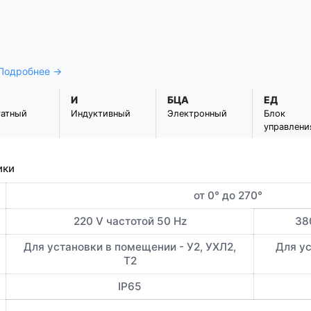
 Подробнее →
И
БЦА
ЕД
татный
Индуктивный
Электронный
Блок
управлени
ики
от 0° до 270°
220 V частотой 50 Hz
38
Для установки в помещении - У2, УХЛ2,
Для ус
Т2
IP65