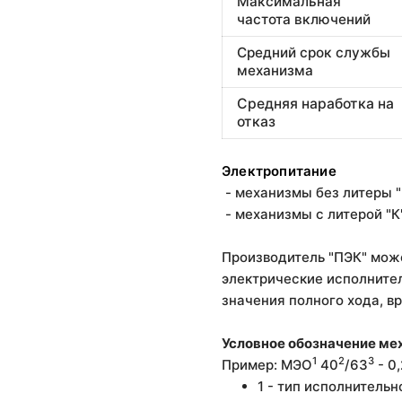
Максимальная
частота включений
Средний срок службы
механизма
Средняя наработка на
отказ
Электропитание
- механизмы без литеры "
- механизмы с литерой "К
Производитель "ПЭК" може
электрические исполните
значения полного хода, в
Условное обозначение ме
1
2
3
Пример: МЭО
40
/63
- 0
1 - тип исполнитель