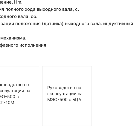
ление, Hm.
я полного хода выходного вала, с.
ходного вала, об.
изации положения (датчика) выходного вала: индуктивный -
 механизма.
хфазного исполнения.
ководство по
Руководство по
сплуатации на
эксплуатации на
ЭО-500 с
МЭО-500 с БЦА
СП-10М