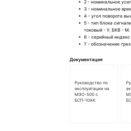
2 - номинальное уси
3 - номинальное врем
4 - угол поворота вы
5 - тип блока сигнал
токовый - У, БКВ - М.
6 - серийный индекс
7 - обозначение тре
Документация
Руководство по
Ру
эксплуатации на
эк
МЭО-500 с
М
БСП-10АК
Б