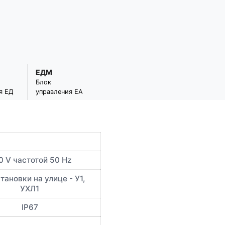
ЕДМ
Блок
я ЕД
управления ЕА
0 V частотой 50 Hz
тановки на улице - У1,
УХЛ1
IP67