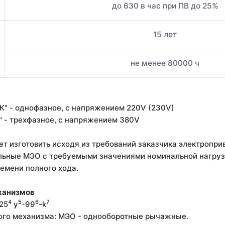
до 630 в час при ПВ до 25%
15 лет
не менее 80000 ч
К" - однофазное, с напряжением 220V (230V)
" - трехфазное, с напряжением 380V
т изготовить исходя из требований заказчика электропр
льные МЭО с требуемыми значениями номинальной нагруз
ремени полного хода.
ханизмов
4
5
6
7
,25
у
-99
-k
ного механизма: МЭО - однооборотные рычажные.