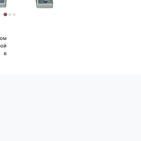
вом
ной
П в