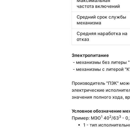
Максимальная
частота включений
Средний срок службы
механизма
Средняя наработка на
отказ
Электропитание
- механизмы без литеры "
- механизмы с литерой "К
Производитель "ПЭК" може
электрические исполните
значения полного хода, в
Условное обозначение ме
1
2
3
Пример: МЭО
40
/63
- 0
1 - тип исполнитель