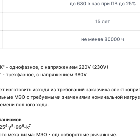
до 630 в час при ПВ до 25%
15 лет
не менее 80000 ч
К" - однофазное, с напряжением 220V (230V)
" - трехфазное, с напряжением 380V
т изготовить исходя из требований заказчика электропр
льные МЭО с требуемыми значениями номинальной нагруз
ремени полного хода.
ханизмов
4
5
6
7
,25
у
-99
-k
ного механизма: МЭО - однооборотные рычажные.