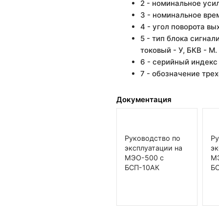
2 - номинальное уси
3 - номинальное врем
4 - угол поворота вы
5 - тип блока сигнал
токовый - У, БКВ - М.
6 - серийный индекс
7 - обозначение тре
Документация
Руководство по
Ру
эксплуатации на
эк
МЭО-500 с
М
БСП-10АК
Б