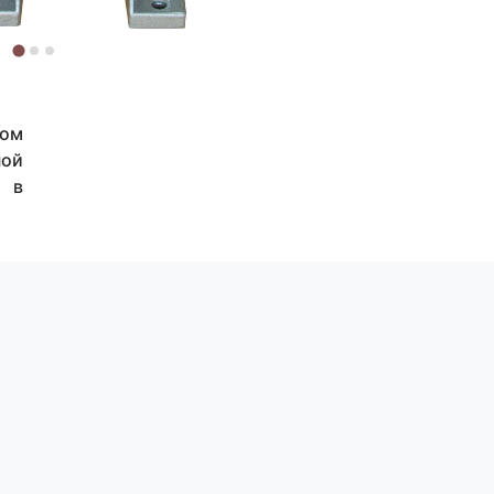
вом
ной
П в