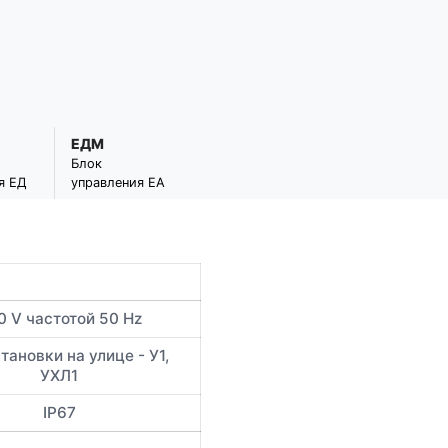
ЕДМ
Блок
я ЕД
управления ЕА
0 V частотой 50 Hz
тановки на улице - У1,
УХЛ1
IP67