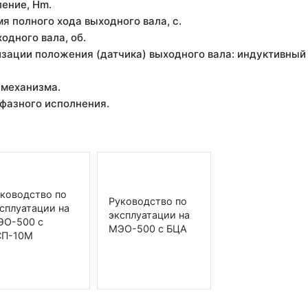
ление, Hm.
я полного хода выходного вала, с.
ходного вала, об.
изации положения (датчика) выходного вала: индуктивный -
 механизма.
хфазного исполнения.
ководство по
Руководство по
сплуатации на
эксплуатации на
ЭО-500 с
МЭО-500 с БЦА
СП-10М