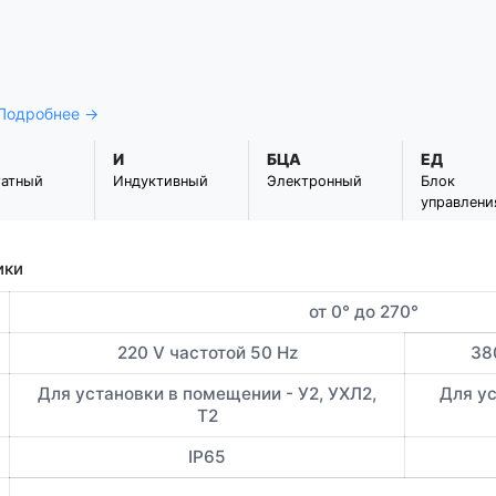
 Подробнее →
И
БЦА
ЕД
татный
Индуктивный
Электронный
Блок
управлени
ики
от 0° до 270°
220 V частотой 50 Hz
38
Для установки в помещении - У2, УХЛ2,
Для ус
Т2
IP65