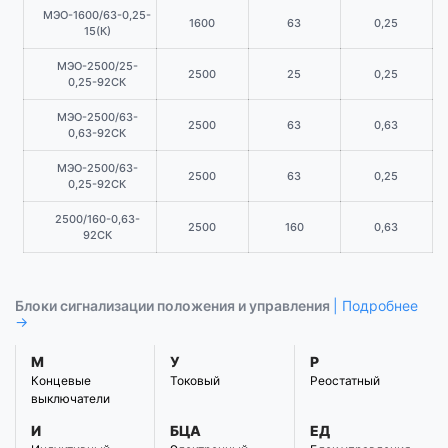
МЭО-1600/63-0,25-
1600
63
0,25
15(К)
МЭО-2500/25-
2500
25
0,25
0,25-92СК
МЭО-2500/63-
2500
63
0,63
0,63-92СК
МЭО-2500/63-
2500
63
0,25
0,25-92СК
2500/160-0,63-
2500
160
0,63
92СК
Блоки сигнализации положения и управления
| Подробнее
→
М
У
Р
Концевые
Токовый
Реостатный
выключатели
И
БЦА
ЕД