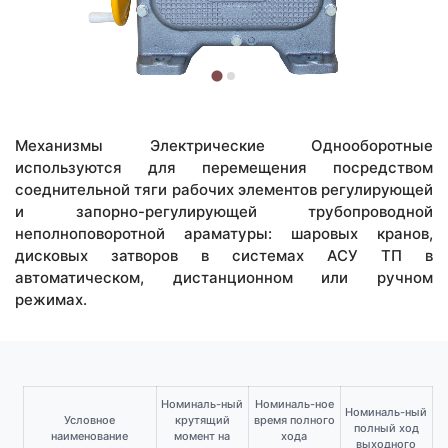
Механизмы Электрические Однооборотные
используются для перемещения посредством
соеднительной тяги рабочих элементов регулирующей
и запорно-регулирующей трубопроводной
неполноповоротной араматуры: шаровых кранов,
дисковых затворов в системах АСУ ТП в
автоматическом, дистанционном или ручном
режимах.
Номиналь-ный
Номиналь-ное
Номиналь-ный
Условное
крутящий
время полного
полный ход
наименование
момент на
хода
выходного