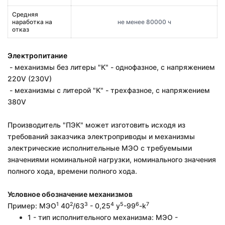
Средняя
наработка на
не менее 80000 ч
отказ
Электропитание
- механизмы без литеры "К" - однофазное, с напряжением
220V (230V)
- механизмы с литерой "К" - трехфазное, с напряжением
380V
Производитель "ПЭК" может изготовить исходя из
требований заказчика электроприводы и механизмы
электрические исполнительные МЭО с требуемыми
значениями номинальной нагрузки, номинального значения
полного хода, времени полного хода.
Условное обозначение механизмов
1
2
3
4
5
6
7
Пример: МЭО
40
/63
- 0,25
у
-99
-k
1 - тип исполнительного механизма: МЭО -