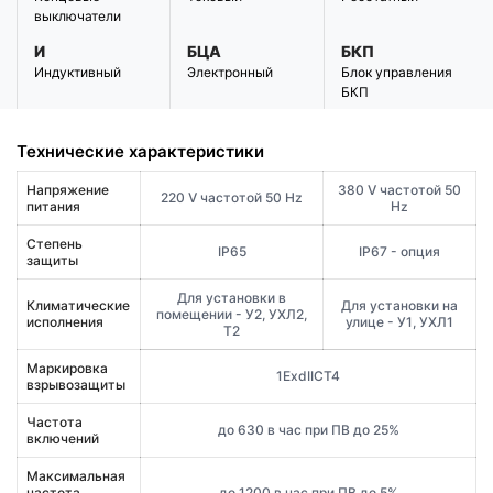
выключатели
И
БЦА
БКП
Индуктивный
Электронный
Блок управления
БКП
Технические характеристики
Напряжение
380 V частотой 50
220 V частотой 50 Hz
питания
Hz
Степень
IP65
IP67 - опция
защиты
Для установки в
Климатические
Для установки на
помещении - У2, УХЛ2,
исполнения
улице - У1, УХЛ1
Т2
Маркировка
1ExdIICT4
взрывозащиты
Частота
до 630 в час при ПВ до 25%
включений
Максимальная
частота
до 1200 в час при ПВ до 5%