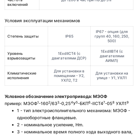
включений
Условия эксплуатации механизмов
IP67 - опция (для
Степень защиты
IP65
групп 40, 160, 250,
500)
1ExdIIBT4 (с
Уровень
1ExdIIСT4 (с
двигателями
взрывозащиты
двигателями ДСР)
АИМЛ)
Для установки в
Климатические
Для установки на
помещении - У2,
исполнения
улице - У1, УХЛ1
УХЛ2, Т2
Условное обозначение электропривода: МЭОФ
1
2
3
4
5
6
7
8
9
пример: МЭОФ
-160
/63
-0,25
У
-БКП
-IIСT4
-05
УХЛ1
1 - тип электроисполнительного механизма: МЭОФ -
однооборотные фланцевые.
2 - номинальное усиление, Hm.
3 - номинальное время полного хода выходного вала,