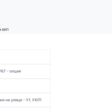
я БКП
P67 - опция
и на улице - У1, УХЛ1