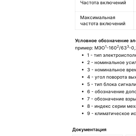
Частота включений
Максимальная
частота включений
Условное обозначение э
1
2
3
пример: МЭО
-160
/63
-0
1 - тип электроиспо
2 - номинальное уси
3 - номинальное врем
4 - угол поворота вы
5 - тип блока сигна
6 - обозначение доп
7 - обозначение вз
8 - индекс серии ме
9 - климатическое и
Документация