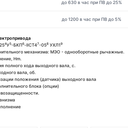
до 630 в час при ПВ до 25%
до 1200 в час при ПВ до 5%
лектропривода
4
5
6
7
8
9
,25
У
-БКП
-IIСT4
-05
УХЛ1
лнительного механизма: МЭО - однооборотные рычажные.
ление, Hm.
я полного хода выходного вала, с.
ходного вала, об.
лизации положения (датчика) выходного вала
олнительного блока (опции)
рывозащищенности.
ханизма
сполнение