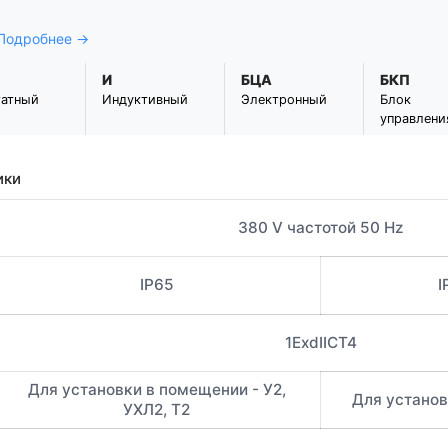
 Подробнее →
И
БЦА
БКП
татный
Индуктивный
Электронный
Блок
управлени
ики
380 V частотой 50 Hz
IP65
I
1ExdIICT4
Для установки в помещении - У2,
Для установк
УХЛ2, Т2