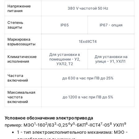
Напряжение
380 V частотой 50 Hz
питания
Степень
IP65
IP67 - опция
защиты
Маркировка
1ExdIICT4
взрывозащиты
Для установки в
Климатические
Для установки на
помещении - У2,
исполнения
улице - У1, УХЛ1
УХЛ2, Т2
Частота
до 630 в час при ПВ до 25%
включений
Максимальная
частота
до 1200 в час при ПВ до 5%
включений
Условное обозначение электропривода
1
2
3
4
5
6
7
8
9
пример: МЭО
-160
/63
-0,25
У
-БКП
-IIСT4
-05
УХЛ1
1 - тип электроисполнительного механизма: МЭО -