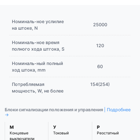
Номиналь-ное услилие
25000
на штоке, N
Номиналь-ное время
120
полного хода штгока, S
Номиналь-ный полный
60
ход штока, mm
Потребляемая
154(254)
мощность, W, не более
Блоки сигнализации положения и управления
| Подробнее
→
М
У
Р
Концевые
Токовый
Реостатный
выключатели