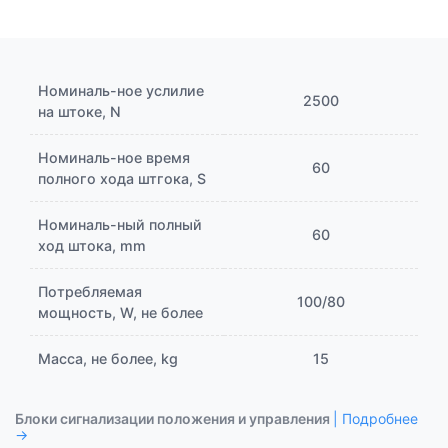
Номиналь-ное услилие
2500
на штоке, N
Номиналь-ное время
60
полного хода штгока, S
Номиналь-ный полный
60
ход штока, mm
Потребляемая
100/80
мощность, W, не более
Масса, не более, kg
15
Блоки сигнализации положения и управления
| Подробнее
→