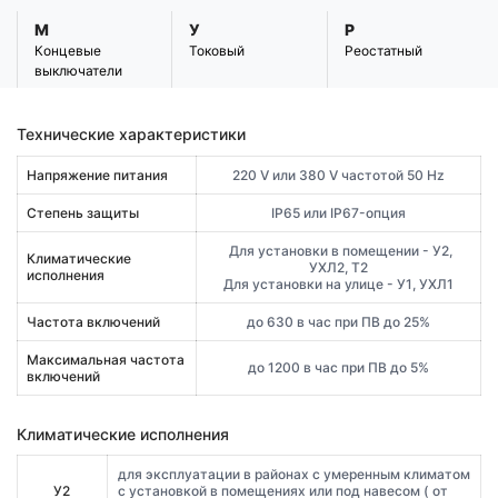
М
У
Р
Концевые
Токовый
Реостатный
выключатели
Технические характеристики
Напряжение питания
220 V или 380 V частотой 50 Hz
Степень защиты
IP65 или IP67-опция
Для установки в помещении - У2,
Климатические
УХЛ2, Т2
исполнения
Для установки на улице - У1, УХЛ1
Частота включений
до 630 в час при ПВ до 25%
Максимальная частота
до 1200 в час при ПВ до 5%
включений
Климатические исполнения
для эксплуатации в районах с умеренным климатом
У2
с установкой в помещениях или под навесом ( от