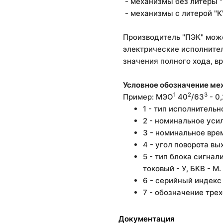
- механизмы без литеры "
- механизмы с литерой "К
Производитель "ПЭК" може
электрические исполните
значения полного хода, в
Условное обозначение ме
1
2
3
Пример: МЭО
40
/63
- 0
1 - тип исполнитель
2 - номинальное уси
3 - номинальное врем
4 - угол поворота вы
5 - тип блока сигнал
токовый - У, БКВ - М.
6 - серийный индекс
7 - обозначение тре
Документация