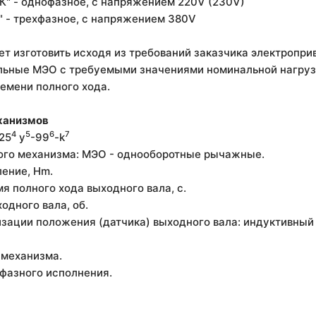
К" - однофазное, с напряжением 220V (230V)
" - трехфазное, с напряжением 380V
т изготовить исходя из требований заказчика электропр
льные МЭО с требуемыми значениями номинальной нагруз
ремени полного хода.
ханизмов
4
5
6
7
,25
у
-99
-k
ного механизма: МЭО - однооборотные рычажные.
ление, Hm.
я полного хода выходного вала, с.
ходного вала, об.
изации положения (датчика) выходного вала: индуктивный -
 механизма.
хфазного исполнения.