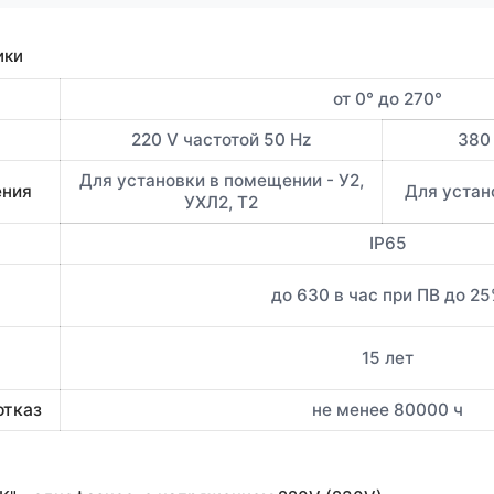
ики
от 0° до 270°
220 V частотой 50 Hz
380 
Для установки в помещении - У2,
ения
Для устано
УХЛ2, Т2
IP65
до 630 в час при ПВ до 2
15 лет
отказ
не менее 80000 ч