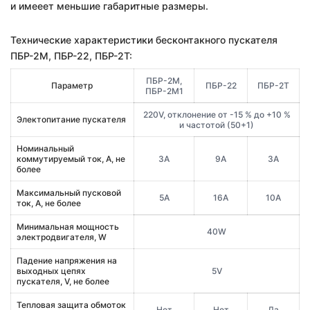
и имееет меньшие габаритные размеры.
Технические характеристики бесконтакного пускателя
ПБР-2М, ПБР-22, ПБР-2Т:
ПБР-2М,
Параметр
ПБР-22
ПБР-2Т
ПБР-2М1
220V, отклонение от -15 % до +10 %
Электопитание пускателя
и частотой (50+1)
Номинальный
коммутируемый ток, А, не
3А
9А
3А
более
Максимальный пусковой
5А
16А
10А
ток, А, не более
Минимальная мощность
40W
электродвигателя, W
Падение напряжения на
выходных цепях
5V
пускателя, V, не более
Тепловая защита обмоток
Нет
Нет
Да