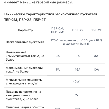
и имееет меньшие габаритные размеры.
Технические характеристики бесконтакного пускателя
ПБР-2М, ПБР-22, ПБР-2Т:
ПБР-2М,
Параметр
ПБР-22
ПБР-2Т
ПБР-2М1
220V, отклонение от -15 % до +10 %
Электопитание пускателя
и частотой (50+1)
Номинальный
коммутируемый ток, А, не
3А
9А
3А
более
Максимальный пусковой
5А
16А
10А
ток, А, не более
Минимальная мощность
40W
электродвигателя, W
Падение напряжения на
выходных цепях
5V
пускателя, V, не более
Тепловая защита обмоток
Нет
Нет
Да