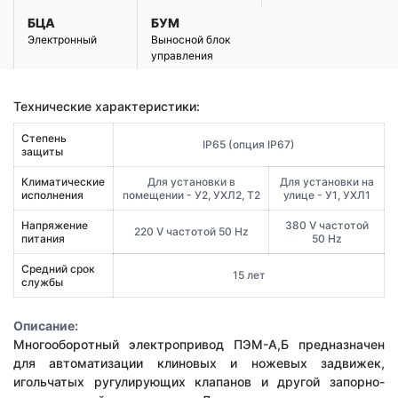
БЦА
БУМ
Электронный
Выносной блок
управления
Технические характеристики:
Cтепень
IP65 (опция IP67)
защиты
Климатические
Для установки в
Для установки на
исполнения
помещении - У2, УХЛ2, Т2
улице - У1, УХЛ1
Напряжение
380 V частотой
220 V частотой 50 Hz
питания
50 Hz
Средний срок
15 лет
службы
Описание:
Многооборотный электропривод ПЭМ-А,Б предназначен
для автоматизации клиновых и ножевых задвижек,
игольчатых ругулирующих клапанов и другой запорно-