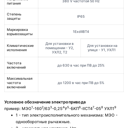
380 V частотой 50 Hz
питания
Степень
IP65
защиты
Маркировка
1ExdIIBT4
взрывозащиты
Для установки в
Климатические
Для установки на
помещении - У2,
исполнения
улице - У1, УХЛ1
УХЛ2, Т2
Частота
до 630 в час при ПВ до 25%
включений
Максимальная
частота
до 1200 в час при ПВ до 5%
включений
Условное обозначение электропривода
1
2
3
4
5
6
7
8
9
пример: МЭО
-160
/63
-0,25
У
-БКП
-IIСT4
-05
УХЛ1
1 - тип электроисполнительного механизма: МЭО -
однооборотные рычажные.