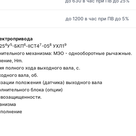
до 630 в час при ПВ до 25%
до 1200 в час при ПВ до 5%
лектропривода
4
5
6
7
8
9
,25
У
-БКП
-IIСT4
-05
УХЛ1
лнительного механизма: МЭО - однооборотные рычажные.
ление, Hm.
я полного хода выходного вала, с.
ходного вала, об.
лизации положения (датчика) выходного вала
олнительного блока (опции)
рывозащищенности.
ханизма
сполнение