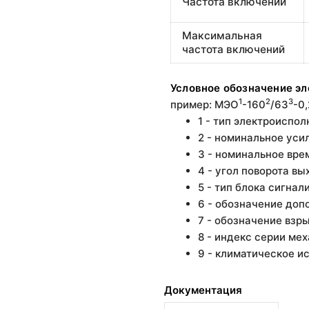
Частота включений
Максимальная
частота включений
Условное обозначение э
1
2
3
пример: МЭО
-160
/63
-0
1 - тип электроиспо
2 - номинальное уси
3 - номинальное врем
4 - угол поворота вы
5 - тип блока сигна
6 - обозначение доп
7 - обозначение вз
8 - индекс серии ме
9 - климатическое и
Документация