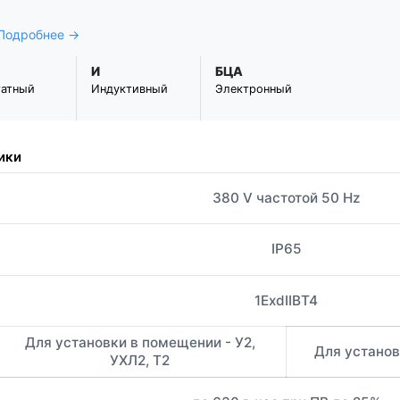
 Подробнее →
И
БЦА
татный
Индуктивный
Электронный
ики
380 V частотой 50 Hz
IP65
1ExdIIBT4
Для установки в помещении - У2,
Для установк
УХЛ2, Т2