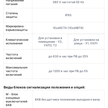
Напряжение
380 V частотой 50 Hz
питания
Степень
IP65
защиты
Маркировка
1ExdIICT4 (1ExdIIBT4)
взрывозащиты
Для установки в
Климатические
Для установки на
помещении - У2,
исполнения
улице - У1, УХЛ1
УХЛ2, Т2
Частота
до 630 в час при ПВ до 25%
включений
Максимальная
частота
до 1200 в час при ПВ до 5%
включений
Виды блоков сигнализации положения и опций:
М - блок
концевых
БКВ без датчика положения выходного вала;
выключателей
БКВ