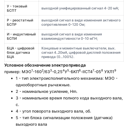
У - токовый
выходной унифицированный сигнал 4-20 мА;
БСПТ
Р - реостатный
выходной сигнал в виде изменения активного
БСПР
сопротивления 0-120 Ом;
И - индуктивный
выходной сигнал в виде изменения
БСПИ
взаимоиндуктивности 0-10 мГН;
БЦА - цифровой
Концевые и моментные выключатели, вых.
блок датчика
сигнал 4..20мА, цифровой дисплей положения
БЦА
привода (0…100%).
Условное обозначение электропривода
1
2
3
4
5
6
7
8
9
пример: МЭО
-160
/63
-0,25
У
-БКП
-IIСT4
-05
УХЛ1
1 - тип электроисполнительного механизма: МЭО -
однооборотные рычажные.
2 - номинальное усиление, Hm.
3 - номинальное время полного хода выходного вала,
с.
4 - угол поворота выходного вала, об.
5 - тип блока сигнализации положения (датчика)
выходного вала