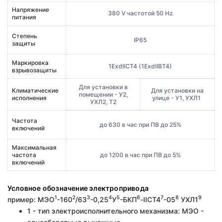
Напряжение
380 V частотой 50 Hz
питания
Степень
IP65
защиты
Маркировка
1ExdIICT4 (1ExdIIBT4)
взрывозащиты
Для установки в
Климатические
Для установки на
помещении - У2,
исполнения
улице - У1, УХЛ1
УХЛ2, Т2
Частота
до 630 в час при ПВ до 25%
включений
Максимальная
частота
до 1200 в час при ПВ до 5%
включений
Условное обозначение электропривода
1
2
3
4
5
6
7
8
9
пример: МЭО
-160
/63
-0,25
У
-БКП
-IIСT4
-05
УХЛ1
1 - тип электроисполнительного механизма: МЭО -