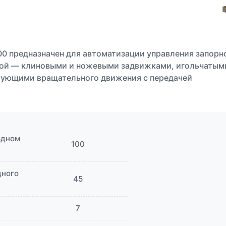
 предназначен для автоматизации управления запорн
ой — клиновыми и ножевыми задвижками, игольчатым
бующими вращательного движения с передачей
одном
100
дного
45
7