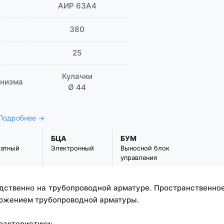
АИР 63А4
380
25
Кулачки
анизма
Ø 44
 Подробнее →
БЦА
БУМ
татный
Электронный
Выносной блок
управления
дственно на трубопроводной арматуре. Пространственно
ожением трубопроводной арматуры.
рактеристики: