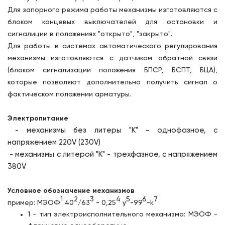
Для запорного режима работы механизмы изготовляются с
блоком концевых выключателей для остановки и
сигналиции в положениях "открыто", "закрыто".
Для работы в системах автоматического регулирования
механизмы изготовляются с датчиком обратной связи
(блоком сигнализации положения БПСР, БСПТ, БЦА),
которые позволяют дополнительно получить сигнал о
фактическом положении арматуры.
Электропитание
- механизмы без литеры "К" - однофазное, с
напряжением 220V (230V)
- механизмы с литерой "К" - трехфазное, с напряжением
380V
Условное обозначение механизмов
1
2
3
4
5
6
7
пример:
МЭОФ
40
/63
- 0,25
у
-99
-k
1 - тип электроисполнительного механизма: МЭОФ -