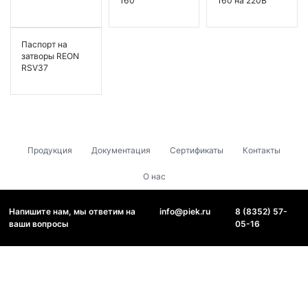
160
160 на 220В
Паспорт на
затворы REON
RSV37
Продукция
Документация
Сертификаты
Контакты
О нас
Напишите нам, мы ответим на
info@piek.ru
8 (8352) 57-
ваши вопросы
05-16