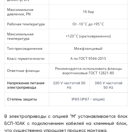
Максимальное
16 бар
давление, РN
Рабочая температура
От -10˚С до +95˚С
Максимальная
+120˚С (кратковременно)
температура
Тип присоединения
Межфланцевый
Класс герметичности
А по ГОСТ 9544-2015
Рекомендуется использовать фланцы
Ответные фланцы
воротниковые ГОСТ 12821-80
Напряжение питания
220 V частотой 50
380 V частотой
электропривода
Hz
50 Hz
Степень защиты
IP65 (IP67 - опция)
В электроприводы с опцией "М" устанавливается блок
БСП-10АК с подключением кабелей на клеммный блок,
что существенно упрощает процесс монтажа.