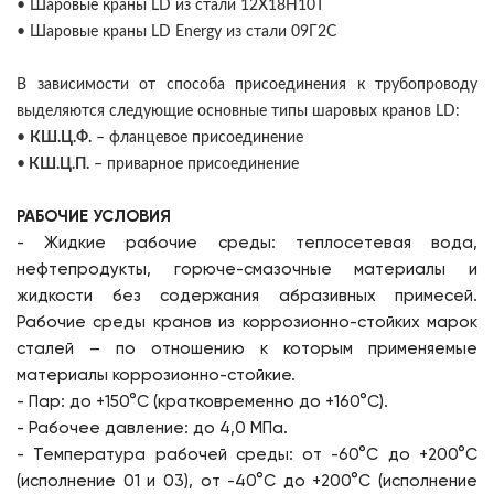
• Шаровые краны LD из стали 12Х18Н10Т
• Шаровые краны LD Energy из стали 09Г2С
В зависимости от способа присоединения к трубопроводу
выделяются следующие основные типы шаровых кранов LD:
•
КШ.Ц.Ф.
– фланцевое присоединение
•
КШ.Ц.П.
– приварное присоединение
РАБОЧИЕ УСЛОВИЯ
- Жидкие рабочие среды: теплосетевая вода,
нефтепродукты, горюче-смазочные материалы и
жидкости без содержания абразивных примесей.
Рабочие среды кранов из коррозионно-стойких марок
сталей – по отношению к которым применяемые
материалы коррозионно-стойкие.
- Пар: до +150°C (кратковременно до +160°C).
- Рабочее давление: до 4,0 МПа.
- Температура рабочей среды: от -60°C до +200°C
(исполнение 01 и 03), от -40°C до +200°C (исполнение