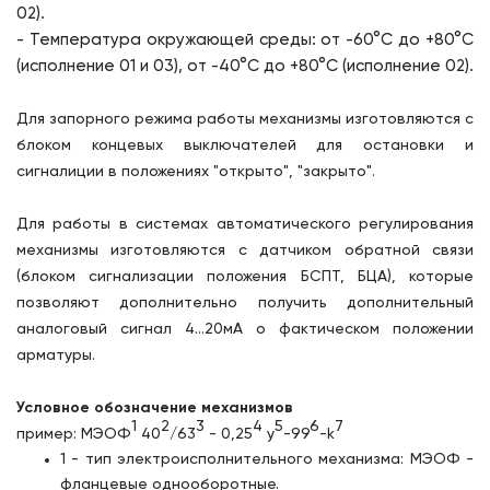
02).
- Температура окружающей среды: от -60°C до +80°C
(исполнение 01 и 03), от -40°C до +80°C (исполнение 02).
Для запорного режима работы механизмы изготовляются с
блоком концевых выключателей для остановки и
сигналиции в положениях "открыто", "закрыто".
Для работы в системах автоматического регулирования
механизмы изготовляются с датчиком обратной связи
(блоком сигнализации положения БСПТ, БЦА), которые
позволяют дополнительно получить дополнительный
аналоговый сигнал 4...20мА о фактическом положении
арматуры.
Условное обозначение механизмов
1
2
3
4
5
6
7
пример:
МЭОФ
40
/63
- 0,25
у
-99
-k
1 - тип электроисполнительного механизма: МЭОФ -
фланцевые однооборотные.